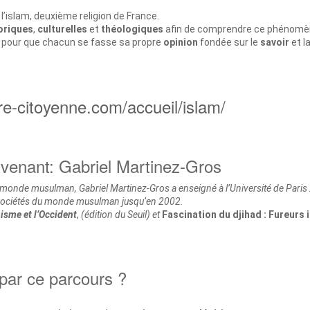
l’islam, deuxième religion de France.
oriques
,
culturelles
et
théologiques
afin de comprendre ce phénomè
nt pour que chacun se fasse sa propre
opinion
fondée sur le
savoir
et l
ere-citoyenne.com/accueil/islam/
ervenant: Gabriel Martinez-Gros
du monde musulman, Gabriel Martinez-Gros a enseigné à l’Université de Paris
 des sociétés du monde musulman jusqu’en 2002.
misme et l’Occident
,
(édition du Seuil) et
Fascination du djihad : Fureurs 
par ce parcours ?