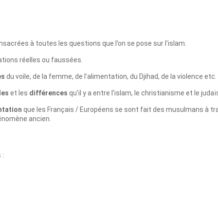
sacrées à toutes les questions que l’on se pose sur l’islam.
ations réelles ou faussées.
es
du voile, de la femme, de l’alimentation, du Djihad, de la violence etc.
les
et les
différences
qu’il y a entre l’islam, le christianisme et le juda
ntation
que les Français / Européens se sont fait des musulmans à tra
hénomène ancien.
 :