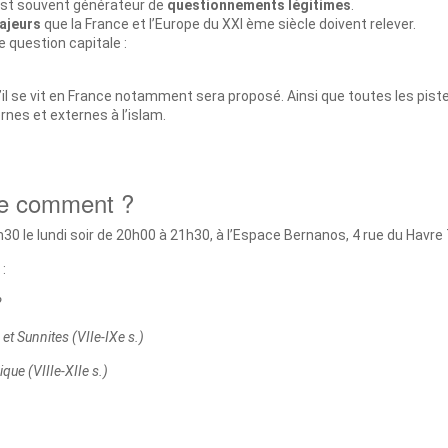
st souvent générateur de
questionnements légitimes
.
majeurs
que la France et l’Europe du XXI ème siècle doivent relever.
e question capitale :
’il se vit en France notamment sera proposé. Ainsi que toutes les piste
ernes et externes à l’islam.
se comment ?
30 le lundi soir de 20h00 à 21h30, à l’Espace Bernanos, 4 rue du Havre
:
?
s et Sunnites (VIIe-IXe s.)
que (VIIIe-XIIe s.)