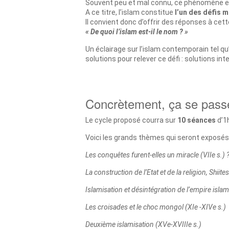
Souvent peu et mal connu, ce phénomène e
A ce titre, l’islam constitue
l’un des défis 
Il convient donc d’offrir des réponses à cett
« De quoi l’islam est-il le nom ? »
Un éclairage sur l’islam contemporain tel qu
solutions pour relever ce défi : solutions int
Concrètement, ça se pas
Le cycle proposé courra sur
10 séances
d’1h
Voici les grands thèmes qui seront exposés 
Les conquêtes furent-elles un miracle (VIIe s.) 
La construction de l’Etat et de la religion, Shiite
Islamisation et désintégration de l’empire islami
Les croisades et le choc mongol (XIe -XIVe s.)
Deuxième islamisation (XVe-XVIIIe s.)