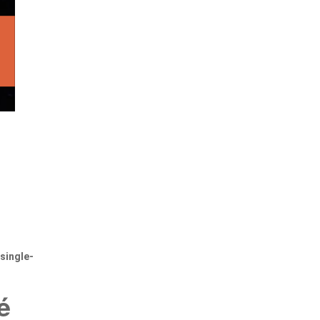
single-
é