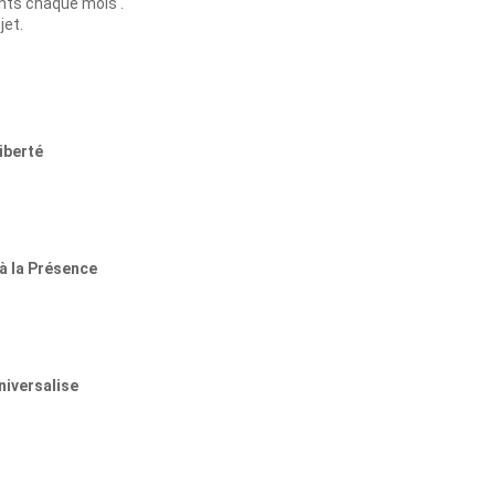
ents chaque mois .
jet.
iberté
 à la Présence
niversalise