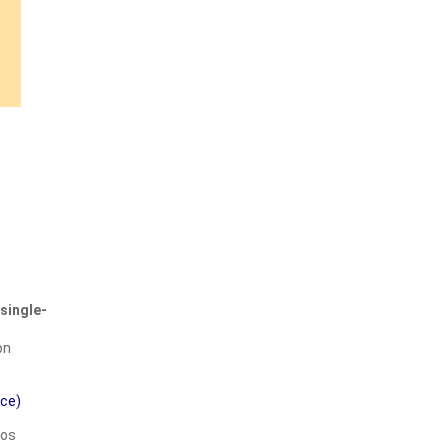
single-
on
ce)
 os