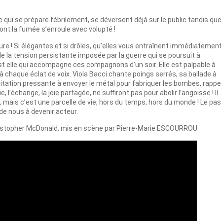
 qui se prépare fébrilement, se déversent déjà sur le public tandis qu
ont la fumée s’enroule avec volupté !
ure ! Si élégantes et si drôles, qu’elles vous entraînent immédiatemen
n de la tension persistante imposée par la guerre qui se poursuit à
’est elle qui accompagne ces compagnons d’un soir. Elle est palpable à
 chaque éclat de voix. Viola Bacci chante poings serrés, sa ballade à
’invitation pressante à envoyer le métal pour fabriquer les bombes, rappe
l’échange, la joie partagée, ne suffiront pas pour abolir l’angoisse ! Il
 mais c’est une parcelle de vie, hors du temps, hors du monde ! Le pa
de nous à devenir acteur.
hristopher McDonald, mis en scène par Pierre-Marie ESCOURROU