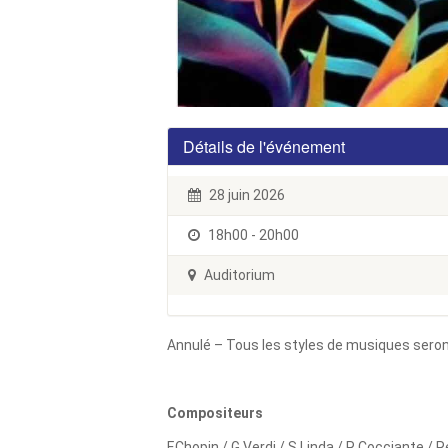
Détails de l'événement
28 juin 2026
18h00 - 20h00
Auditorium
Annulé – Tous les styles de musiques seront 
Compositeurs
F.Chopin / G.Verdi / S.Linda / R.Cocciante / 