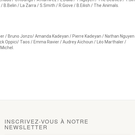
 / B.Belin / La Zarra / S.Smith / R.Giove / B.Eilish / The Animals.
tier / Bruno Jonzo/ Amanda Kadeyan / Pierre Kadeyan /
Nathan Nguyen 
ick Oppici/ Taos / Emma Ravier / Audrey Aïchoun / Léo Marthaler /
 Michel.
INSCRIVEZ-VOUS À NOTRE
NEWSLETTER