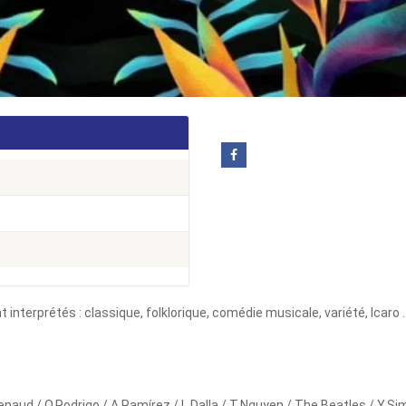
interprétés : classique, folklorique,
comédie musicale, variété, Icaro 
Renaud / O.Rodrigo / A.Ramírez / L.Dalla / T.Nguyen / The Beatles / Y.S