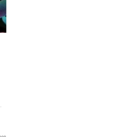
…
imon