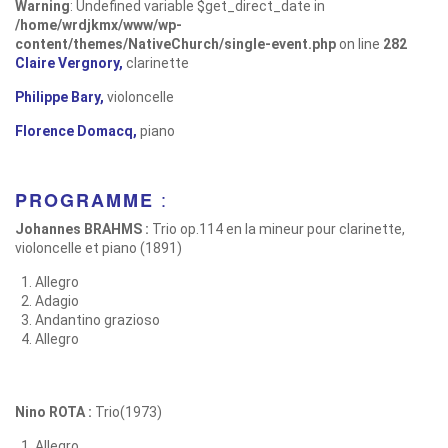
Warning
: Undefined variable $get_direct_date in
/home/wrdjkmx/www/wp-
content/themes/NativeChurch/single-event.php
on line
282
Claire Vergnory,
clarinette
Philippe Bary,
violoncelle
Florence Domacq,
piano
:
PROGRAMME
Johannes BRAHMS :
Trio op.114 en la mineur pour clarinette,
violoncelle et piano (1891)
Allegro
Adagio
Andantino grazioso
Allegro
Nino ROTA :
Trio(1973)
Allegro