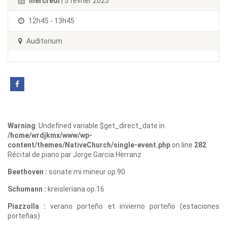
mercredi
| 5 février 2025
12h45 - 13h45
Auditorium
Warning
: Undefined variable $get_direct_date in
/home/wrdjkmx/www/wp-
content/themes/NativeChurch/single-event.php
on line
282
Récital de piano par Jorge Garcia Herranz
Beethoven :
sonate mi mineur op.90
Schumann :
kreisleriana op.16
Piazzolla :
verano porteño et invierno porteño (estaciones
porteñas)