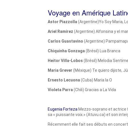
Voyage en Amérique Latin
Astor Piazzolla
(Argentine)Yo Soy Maria, Lo
Ariel Ramírez
(Argentine) Alfonsina y el ma
Carlos Guastavino
(Argentine) Pampamapa, 
Chiquinha Gonzaga
(Brésil) Lua Branca
Heitor Villa-Lobos
(Brésil) Melodia Sentim
Maria Grever
(Méxique) Te quiero dijiste, 
Ernesto Lecuona
(Cuba) Maria la O
Violeta Parra
(Chili) Gracias a La Vida
Eugenia Forteza
Mezzo-soprano et actrice 
sa « puissante voix.» (Atuvu.ca) et son int
Récemment elle fait ses débuts en concert