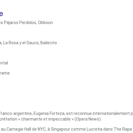
e
s Pájaros Perdidos, Oblivion
r
La Rosa y el Sauce, Bailecito
ental
Júrame
franco-argentine, Eugenia Forteza, est reconnue internationalement 
erprétation « charmante et impeccable » (Opera News).
 au Carnegie Hall de NYC, à Singapour comme Lucretia dans The Rape