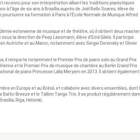
st reconnu pour son interprétation alliant les traditions pianistiques
no à l’âge de six ans à Brasília auprès de Joël Bello Soares, élève de
e poursuivre sa formation à Paris à l’École Normale de Musique Alfred
cadémie estonienne de musique et de théâtre, où il obtient deux master
ous la direction de Peep Lassmann, élève d’Emil Gilels. Il participe
en Autriche et au Maroc, notamment avec Sergei Dorensky et Olivier
x, il remporte notamment le Premier Prix de piano solo au Grand Prix
 Vienne et le Premier Prix de musique de chambre au Berlin Grand Prix
national de piano Princesse Lalla Meryem en 2013. Il obtient également
ambre en Europe et au Brésil, et collabore avec divers ensembles, dont 
o Baltic Breeze et le Tallinn Tango Trio. Il se produit régulièrement dan
asília, Riga, Helsinki;