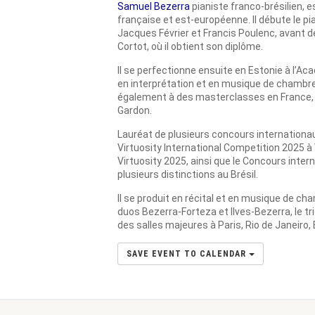
Samuel Bezerra
pianiste franco-brésilien, e
française et est-européenne. Il débute le pia
Jacques Février et Francis Poulenc, avant d
Cortot, où il obtient son diplôme.
Il se perfectionne ensuite en Estonie à l’A
en interprétation et en musique de chambre s
également à des masterclasses en France, 
Gardon.
Lauréat de plusieurs concours internationau
Virtuosity International Competition 2025 à
Virtuosity 2025, ainsi que le Concours inter
plusieurs distinctions au Brésil.
Il se produit en récital et en musique de ch
duos Bezerra-Forteza et Ilves-Bezerra, le tri
des salles majeures à Paris, Rio de Janeiro, Br
SAVE EVENT TO CALENDAR