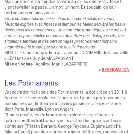
Mais une lettre inattendue s’invite au milieu des festivités et
vient réveiller le passé. Un mot. Un nom. Et soudain, ce jour
parfait pourrait bien vaciller…
Entre convenances sociales, choix du cœur et éclats de vérité,
Musotte explore avec finesse et humour les failles derrière les beaux
discours et les convenances. Une comédie dramatique où se mêlent
amour, responsabilités et faux-semblants — des dialogues vifs, des
situations tendues et des personnages profondément humains
incarnés par la troupe parisienne des Potimarrants
MUSOTTE, une adaptation par Jacques NORMAND de la nouvelle
« L’Enfant » de Guy de MAUPASSANT
Mise en scène :
Apolline-Marie LABARRIERE
♦
RESERVATION
Les Potimarrants
L’association Nationale des Potimarrants, a été créée en 2011 à
Nantes. Elle rassemble des étudiants et jeunes professionnels
passionnés par le théâtre à travers plusieurs villes en France
dont Paris, Marseille, Lyon et Angers.
Chaque année, les Potimarrants explorent les trésors du
patrimoine théâtral français en revisitant les grands auteurs
comiques (Tristan Bernard, George Feydeau, Eugène Labiche,
Nikolaï Gogol) pour des représentations théâtrales, musicales et