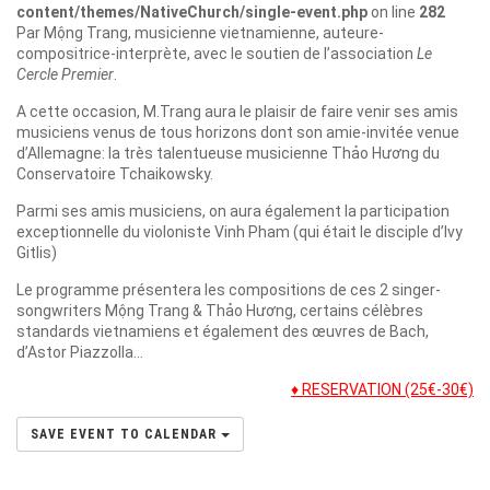
content/themes/NativeChurch/single-event.php
on line
282
Par Mộng Trang, musicienne vietnamienne, auteure-
compositrice-interprète, avec le soutien de l’association
Le
Cercle Premier
.
A cette occasion, M.Trang aura le plaisir de faire venir ses amis
musiciens venus de tous horizons dont son amie-invitée venue
d’Allemagne: la très talentueuse musicienne Thảo Hương du
Conservatoire Tchaikowsky.
Parmi ses amis musiciens, on aura également la participation
exceptionnelle du violoniste Vinh Pham (qui était le disciple d’Ivy
Gitlis)
Le programme présentera les compositions de ces 2 singer-
songwriters Mộng Trang & Thảo Hương, certains célèbres
standards vietnamiens et également des œuvres de Bach,
d’Astor Piazzolla…
♦ RESERVATION (25€-30€)
SAVE EVENT TO CALENDAR