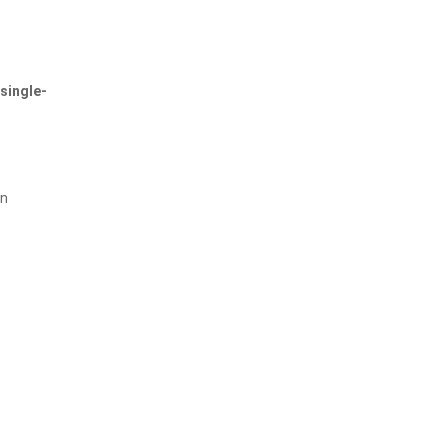
single-
en