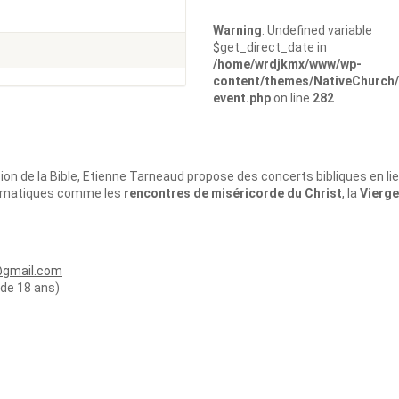
Warning
: Undefined variable
$get_direct_date in
/home/wrdjkmx/www/wp-
content/themes/NativeChurch/
event.php
on line
282
d
on de la Bible, Etienne Tarneaud propose des concerts bibliques en li
thématiques comme les
rencontres de miséricorde du Christ
, la
Vierge
@gmail.com
 de 18 ans)