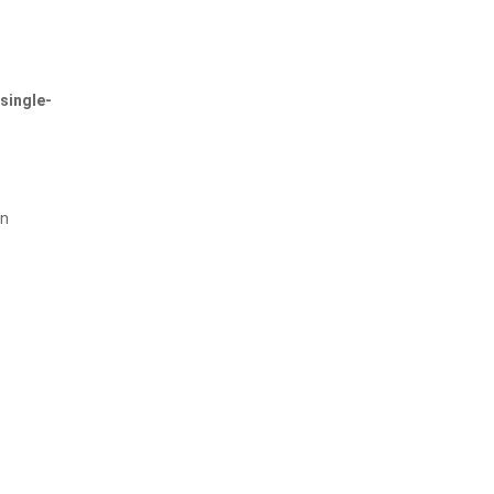
single-
en