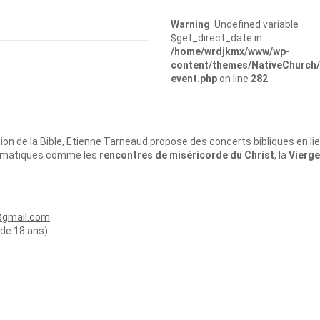
Warning
: Undefined variable
$get_direct_date in
/home/wrdjkmx/www/wp-
content/themes/NativeChurch/
event.php
on line
282
d
on de la Bible, Etienne Tarneaud propose des concerts bibliques en li
thématiques comme les
rencontres de miséricorde du Christ
, la
Vierge
@gmail.com
 de 18 ans)