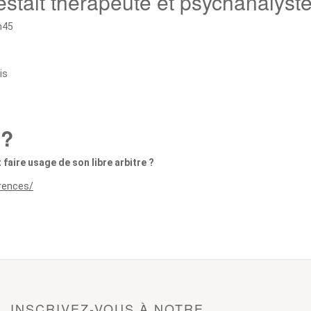
estalt thérapeute et psychanalyst
h45
is
 ?
 faire usage de son
libre arbitre ?
erences/
INSCRIVEZ-VOUS À NOTRE